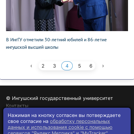
В ИнгГУ отметили 30-летний юбилей и 86-летие
ингушской высшей школы
‹
›
2
3
4
5
6
© Ингушский государственный университет
Контакты
Политика конфиденциальности
Нажимая на кнопку согласен вы потверждаете
свое согласие на
обработку персональных
данных и использования cookie c помощью
сервисов "Яндекс.Метрика" и "MyTracker".