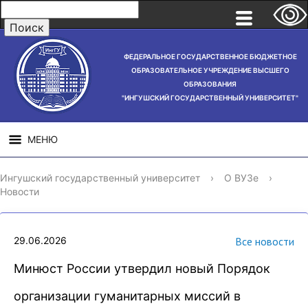
ФЕДЕРАЛЬНОЕ ГОСУДАРСТВЕННОЕ БЮДЖЕТНОЕ
ОБРАЗОВАТЕЛЬНОЕ УЧРЕЖДЕНИЕ ВЫСШЕГО
ОБРАЗОВАНИЯ
"ИНГУШСКИЙ ГОСУДАРСТВЕННЫЙ УНИВЕРСИТЕТ"
МЕНЮ
СВЕДЕНИЯ ОБ
НАУЧНАЯ
СТРУ
Ингушский государственный университет
›
О ВУЗе
›
ОБРАЗОВАТЕЛЬНОЙ
ДЕЯТЕЛЬНОСТЬ
Новости
ОРГАНИЗАЦИИ
29.06.2026
Все новости
Минюст России утвердил новый Порядок
организации гуманитарных миссий в