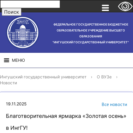
ФЕДЕРАЛЬНОЕ ГОСУДАРСТВЕННОЕ БЮДЖЕТНОЕ
ОБРАЗОВАТЕЛЬНОЕ УЧРЕЖДЕНИЕ ВЫСШЕГО
ОБРАЗОВАНИЯ
"ИНГУШСКИЙ ГОСУДАРСТВЕННЫЙ УНИВЕРСИТЕТ"
МЕНЮ
СВЕДЕНИЯ ОБ
НАУЧНАЯ
СТРУ
Ингушский государственный университет
›
О ВУЗе
›
ОБРАЗОВАТЕЛЬНОЙ
ДЕЯТЕЛЬНОСТЬ
Новости
ОРГАНИЗАЦИИ
19.11.2025
Все новости
Благотворительная ярмарка «Золотая осень»
в ИнгГУ!