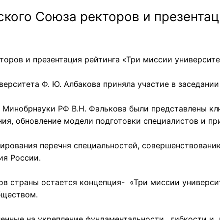
кого Союза ректоров и презентац
торов и презентация рейтинга «Три миссии университ
ерситета Ф. Ю. Албакова приняла участие в заседани
, Минобрнауки РФ В.Н. Фалькова были представлены к
ия, обновление модели подготовки специалистов и п
рования перечня специальностей, совершенствованию
ия России.
в страны остается концепция- «Три миссии универси
бществом.
ленные на укрепление фундаментальности , гибкости и