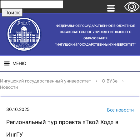
ФЕДЕРАЛЬНОЕ ГОСУДАРСТВЕННОЕ БЮДЖЕТНОЕ
ОБРАЗОВАТЕЛЬНОЕ УЧРЕЖДЕНИЕ ВЫСШЕГО
ОБРАЗОВАНИЯ
"ИНГУШСКИЙ ГОСУДАРСТВЕННЫЙ УНИВЕРСИТЕТ"
МЕНЮ
СВЕДЕНИЯ ОБ
НАУЧНАЯ
СТРУ
Ингушский государственный университет
›
О ВУЗе
›
ОБРАЗОВАТЕЛЬНОЙ
ДЕЯТЕЛЬНОСТЬ
Новости
ОРГАНИЗАЦИИ
30.10.2025
Все новости
Региональный тур проекта «Твой Ход» в
ИнгГУ