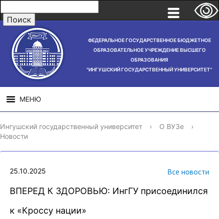
ФЕДЕРАЛЬНОЕ ГОСУДАРСТВЕННОЕ БЮДЖЕТНОЕ
ОБРАЗОВАТЕЛЬНОЕ УЧРЕЖДЕНИЕ ВЫСШЕГО
ОБРАЗОВАНИЯ
"ИНГУШСКИЙ ГОСУДАРСТВЕННЫЙ УНИВЕРСИТЕТ"
МЕНЮ
СВЕДЕНИЯ ОБ
НАУЧНАЯ
СТРУ
Ингушский государственный университет
›
О ВУЗе
›
ОБРАЗОВАТЕЛЬНОЙ
ДЕЯТЕЛЬНОСТЬ
Новости
ОРГАНИЗАЦИИ
25.10.2025
Все новости
ВПЕРЕД К ЗДОРОВЬЮ: ИнгГУ присоединился
к «Кроссу нации»