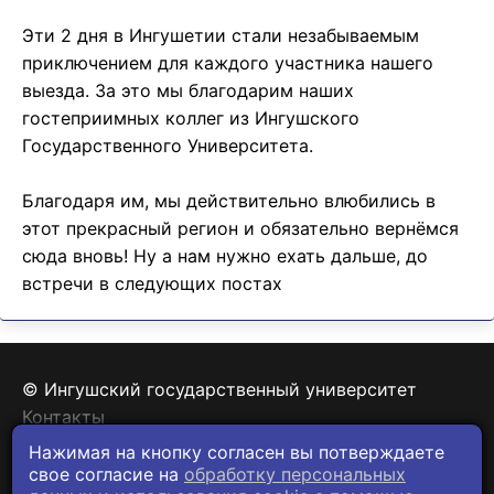
Эти 2 дня в Ингушетии стали незабываемым
приключением для каждого участника нашего
выезда. За это мы благодарим наших
гостеприимных коллег из Ингушского
Государственного Университета.
Благодаря им, мы действительно влюбились в
этот прекрасный регион и обязательно вернёмся
сюда вновь! Ну а нам нужно ехать дальше, до
встречи в следующих постах
© Ингушский государственный университет
Контакты
Политика конфиденциальности
Нажимая на кнопку согласен вы потверждаете
свое согласие на
обработку персональных