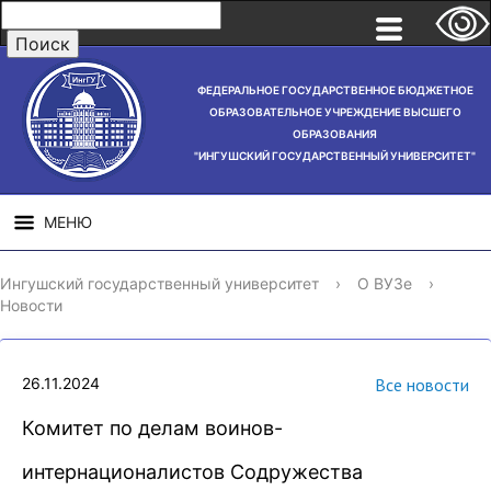
ФЕДЕРАЛЬНОЕ ГОСУДАРСТВЕННОЕ БЮДЖЕТНОЕ
ОБРАЗОВАТЕЛЬНОЕ УЧРЕЖДЕНИЕ ВЫСШЕГО
ОБРАЗОВАНИЯ
"ИНГУШСКИЙ ГОСУДАРСТВЕННЫЙ УНИВЕРСИТЕТ"
МЕНЮ
СВЕДЕНИЯ ОБ
НАУЧНАЯ
СТРУ
Ингушский государственный университет
›
О ВУЗе
›
ОБРАЗОВАТЕЛЬНОЙ
ДЕЯТЕЛЬНОСТЬ
Новости
ОРГАНИЗАЦИИ
26.11.2024
Все новости
Комитет по делам воинов-
интернационалистов Содружества