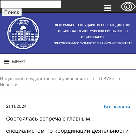
ФЕДЕРАЛЬНОЕ ГОСУДАРСТВЕННОЕ БЮДЖЕТНОЕ
ОБРАЗОВАТЕЛЬНОЕ УЧРЕЖДЕНИЕ ВЫСШЕГО
ОБРАЗОВАНИЯ
"ИНГУШСКИЙ ГОСУДАРСТВЕННЫЙ УНИВЕРСИТЕТ"
МЕНЮ
СВЕДЕНИЯ ОБ
НАУЧНАЯ
СТРУ
Ингушский государственный университет
›
О ВУЗе
›
ОБРАЗОВАТЕЛЬНОЙ
ДЕЯТЕЛЬНОСТЬ
Новости
ОРГАНИЗАЦИИ
21.11.2024
Все новости
Состоялась встреча с главным
специалистом по координации деятельности