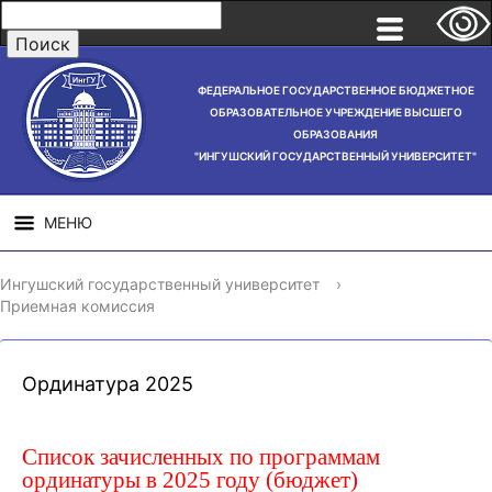
ФЕДЕРАЛЬНОЕ ГОСУДАРСТВЕННОЕ БЮДЖЕТНОЕ
ОБРАЗОВАТЕЛЬНОЕ УЧРЕЖДЕНИЕ ВЫСШЕГО
ОБРАЗОВАНИЯ
"ИНГУШСКИЙ ГОСУДАРСТВЕННЫЙ УНИВЕРСИТЕТ"
МЕНЮ
СВЕДЕНИЯ ОБ
НАУЧНАЯ
СТРУ
Ингушский государственный университет
›
ОБРАЗОВАТЕЛЬНОЙ
ДЕЯТЕЛЬНОСТЬ
Приемная комиссия
ОРГАНИЗАЦИИ
Ординатура 2025
Список зачисленных по программам
ординатуры в 2025 году (бюджет)