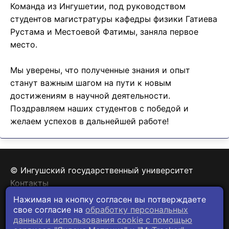
Команда из Ингушетии, под руководством
студентов магистратуры кафедры физики Гатиева
Рустама и Местоевой Фатимы, заняла первое
место.
Мы уверены, что полученные знания и опыт
станут важным шагом на пути к новым
достижениям в научной деятельности.
Поздравляем наших студентов с победой и
желаем успехов в дальнейшей работе!
© Ингушский государственный университет
Контакты
Политика конфиденциальности
Нажимая на кнопку согласен вы потверждаете
свое согласие на
обработку персональных
данных и использования cookie c помощью