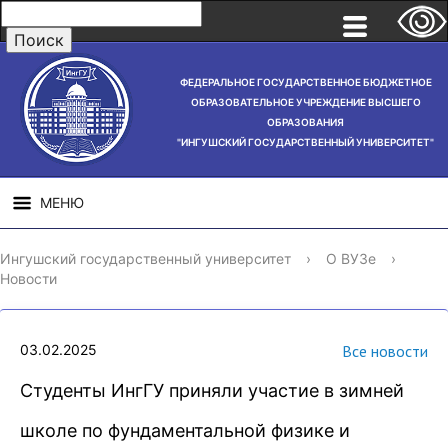
ФЕДЕРАЛЬНОЕ ГОСУДАРСТВЕННОЕ БЮДЖЕТНОЕ
ОБРАЗОВАТЕЛЬНОЕ УЧРЕЖДЕНИЕ ВЫСШЕГО
ОБРАЗОВАНИЯ
"ИНГУШСКИЙ ГОСУДАРСТВЕННЫЙ УНИВЕРСИТЕТ"
МЕНЮ
СВЕДЕНИЯ ОБ
НАУЧНАЯ
СТРУ
Ингушский государственный университет
›
О ВУЗе
›
ОБРАЗОВАТЕЛЬНОЙ
ДЕЯТЕЛЬНОСТЬ
Новости
ОРГАНИЗАЦИИ
03.02.2025
Все новости
Студенты ИнгГУ приняли участие в зимней
школе по фундаментальной физике и