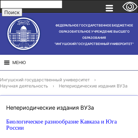
ФЕДЕРАЛЬНОЕ ГОСУДАРСТВЕННОЕ БЮДЖЕТНОЕ
ОБРАЗОВАТЕЛЬНОЕ УЧРЕЖДЕНИЕ ВЫСШЕГО
ОБРАЗОВАНИЯ
"ИНГУШСКИЙ ГОСУДАРСТВЕННЫЙ УНИВЕРСИТЕТ"
МЕНЮ
СВЕДЕНИЯ ОБ
НАУЧНАЯ
СТРУ
Ингушский государственный университет
›
ОБРАЗОВАТЕЛЬНОЙ
ДЕЯТЕЛЬНОСТЬ
Научная деятельность
›
Непериодические издания ВУЗа
ОРГАНИЗАЦИИ
Непериодические издания ВУЗа
Биологическое разнообразие Кавказа и Юга
России