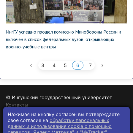
ИнгГУ успешно прошел комиссию Минобороны России и
включен в список федеральных вузов, открывающих
военно-учебные центры
‹
›
3
4
5
6
7
© Ингушский государственный университет
Контакты
Политика конфиденциальности
Нажимая на кнопку согласен вы потверждаете
свое согласие на
обработку персональных
данных и использования cookie c помощью
сервисов "Яндекс.Метрика" и "MyTracker".