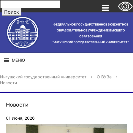
ФЕДЕРАЛЬНОЕ ГОСУДАРСТВЕННОЕ БЮДЖЕТНОЕ
ОБРАЗОВАТЕЛЬНОЕ УЧРЕЖДЕНИЕ ВЫСШЕГО
ОБРАЗОВАНИЯ
"ИНГУШСКИЙ ГОСУДАРСТВЕННЫЙ УНИВЕРСИТЕТ"
МЕНЮ
СВЕДЕНИЯ ОБ
НАУЧНАЯ
СТРУ
Ингушский государственный университет
›
О ВУЗе
›
ОБРАЗОВАТЕЛЬНОЙ
ДЕЯТЕЛЬНОСТЬ
Новости
ОРГАНИЗАЦИИ
Новости
01 июня, 2026