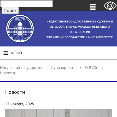
ФЕДЕРАЛЬНОЕ ГОСУДАРСТВЕННОЕ БЮДЖЕТНОЕ
ОБРАЗОВАТЕЛЬНОЕ УЧРЕЖДЕНИЕ ВЫСШЕГО
ОБРАЗОВАНИЯ
"ИНГУШСКИЙ ГОСУДАРСТВЕННЫЙ УНИВЕРСИТЕТ"
МЕНЮ
СВЕДЕНИЯ ОБ
НАУЧНАЯ
СТРУ
Ингушский государственный университет
›
О ВУЗе
›
ОБРАЗОВАТЕЛЬНОЙ
ДЕЯТЕЛЬНОСТЬ
Новости
ОРГАНИЗАЦИИ
Новости
27 ноября, 2025