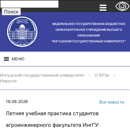
ФЕДЕРАЛЬНОЕ ГОСУДАРСТВЕННОЕ БЮДЖЕТНОЕ
ОБРАЗОВАТЕЛЬНОЕ УЧРЕЖДЕНИЕ ВЫСШЕГО
ОБРАЗОВАНИЯ
"ИНГУШСКИЙ ГОСУДАРСТВЕННЫЙ УНИВЕРСИТЕТ"
МЕНЮ
СВЕДЕНИЯ ОБ
НАУЧНАЯ
СТРУ
Ингушский государственный университет
›
О ВУЗе
›
ОБРАЗОВАТЕЛЬНОЙ
ДЕЯТЕЛЬНОСТЬ
Новости
ОРГАНИЗАЦИИ
19.06.2026
Все новости
Летняя учебная практика студентов
агроинженерного факультета ИнгГУ: